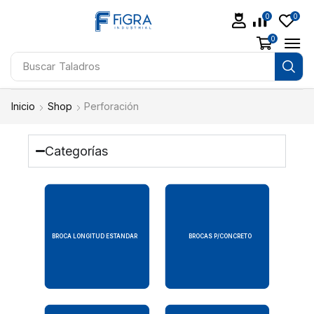
0
0
0
Buscar
Soldadoras
Inicio
Shop
Perforación
Categorías
BROCA LONGITUD ESTANDAR
BROCAS P/CONCRETO