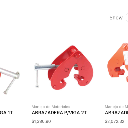
Show
Manejo de Materiales
Manejo de M
GA 1T
ABRAZADERA P/VIGA 2T
ABRAZADE
$
1,380.90
$
2,072.32