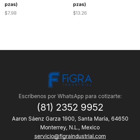
pzas)
pzas)
$
7.98
$
13.26
Escríbenos por WhatsApp para cotizarte:
(81) 2352 9952
Aaron Sáenz Garza 1900, Santa María, 64650
Monterrey, N.L., Mexico
servicio@figraindustrial.com