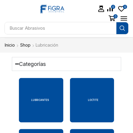
0
0
0
Buscar
Abrasivos
Inicio
Shop
Lubricación
Categorías
LUBRICANTES
LOCTITE