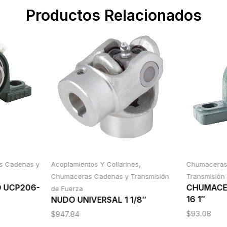
Productos Relacionados
,
s Cadenas y
Acoplamientos Y Collarines
Chumacera
Chumaceras Cadenas y Transmisión
Transmisión
O UCP206-
CHUMACER
de Fuerza
16 1″
NUDO UNIVERSAL 1 1/8″
$
93.08
$
947.84