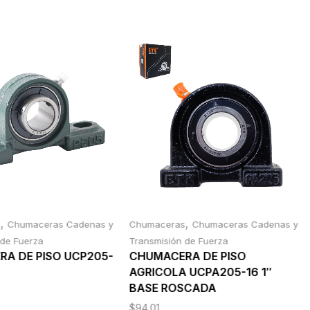
,
,
s
Chumaceras Cadenas y
Chumaceras
Chumaceras Cadenas y
 de Fuerza
Transmisión de Fuerza
A DE PISO UCP205-
CHUMACERA DE PISO
AGRICOLA UCPA205-16 1″
BASE ROSCADA
$
94.01