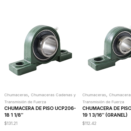
,
,
Chumaceras
Chumaceras Cadenas y
Chumaceras
Chumacera
Transmisión de Fuerza
Transmisión de Fuerza
CHUMACERA DE PISO UCP206-
CHUMACERA DE PIS
18 1 1/8″
19 1 3/16″ (GRANEL)
$
131.21
$
112.42