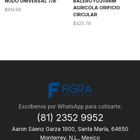
NUDO UNIVERSAL 7/8″
BALERO FD209RM
AGRICOLA ORIFICIO
$
914.96
CIRCULAR
$
425.78
Escríbenos por WhatsApp para cotizarte:
(81) 2352 9952
Aaron Sáenz Garza 1900, Santa María, 64650
Monterrey, N.L., Mexico