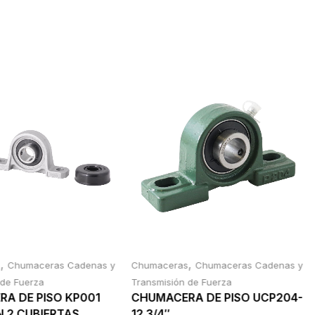
,
,
s
Chumaceras Cadenas y
Chumaceras
Chumaceras Cadenas y
 de Fuerza
Transmisión de Fuerza
A DE PISO KP001
CHUMACERA DE PISO UCP204-
 2 CUBIERTAS
12 3/4″