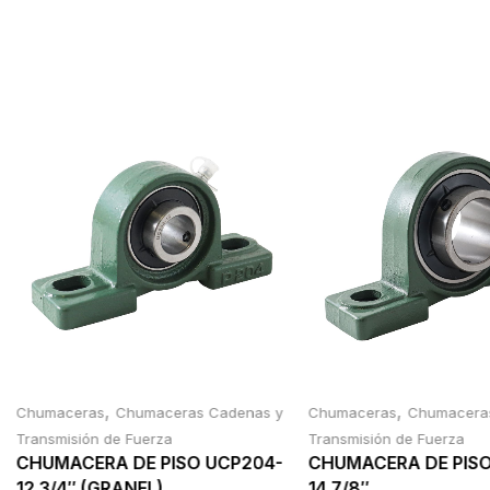
,
,
Chumaceras
Chumaceras Cadenas y
Chumaceras
Chumacera
Transmisión de Fuerza
Transmisión de Fuerza
CHUMACERA DE PISO UCP204-
CHUMACERA DE PISO
12 3/4″ (GRANEL)
14 7/8″