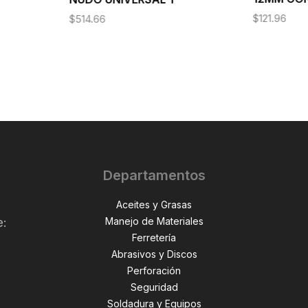
$
121.96
$
514.66
Departamentos
Aceites y Grasas
Manejo de Materiales
e:
Ferretería
Abrasivos y Discos
Perforación
,
Seguridad
Soldadura y Equipos