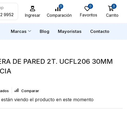
0
0
0
pp
52 9952
Favoritos
Carrito
Comparación
Ingresar
n
Marcas
Blog
Mayoristas
Contacto
RA DE PARED 2T. UCFL206 30MM
CIA
eados
Comparar
están viendo el producto en este momento