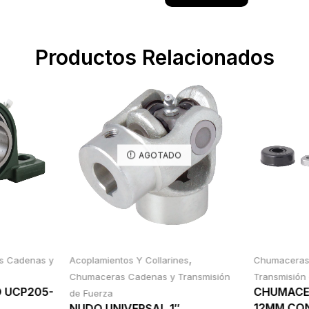
Productos Relacionados
AGOTADO
,
s Cadenas y
Acoplamientos Y Collarines
Chumacera
Chumaceras Cadenas y Transmisión
Transmisión
 UCP205-
CHUMACER
de Fuerza
12MM CON
NUDO UNIVERSAL 1″