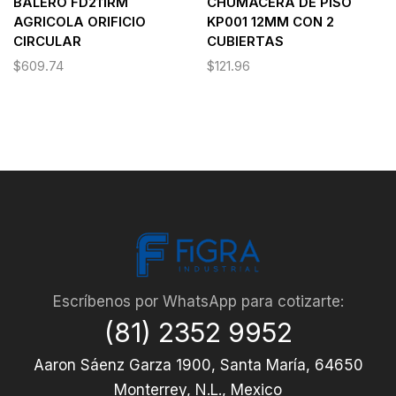
BALERO FD211RM
CHUMACERA DE PISO
AGRICOLA ORIFICIO
KP001 12MM CON 2
CIRCULAR
CUBIERTAS
$
609.74
$
121.96
Escríbenos por WhatsApp para cotizarte:
(81) 2352 9952
Aaron Sáenz Garza 1900, Santa María, 64650
Monterrey, N.L., Mexico