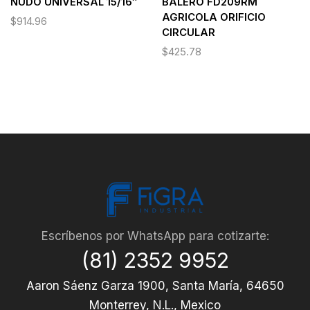
NUDO UNIVERSAL 15/16″
BALERO FD209RM
AGRICOLA ORIFICIO
$
914.96
CIRCULAR
$
425.78
Escríbenos por WhatsApp para cotizarte:
(81) 2352 9952
Aaron Sáenz Garza 1900, Santa María, 64650
Monterrey, N.L., Mexico