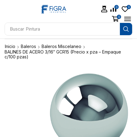
0
0
0
Buscar
Pintura
Inicio
Baleros
Baleros Miscelaneo
BALINES DE ACERO 3/16″ GCR15 (Precio x pza – Empaque
c/100 pzas)