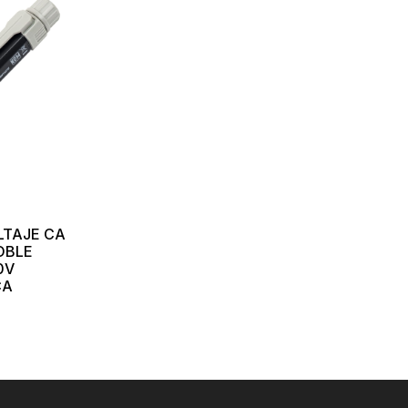
LTAJE CA
OBLE
0V
CA