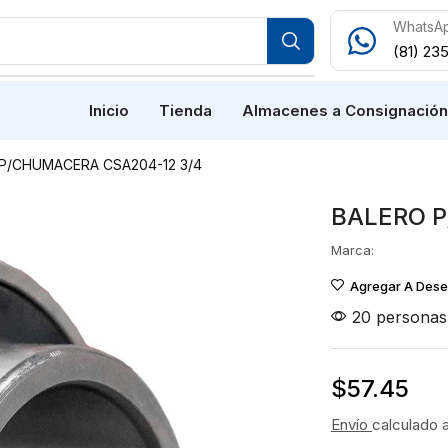
WhatsA
(81) 23
Inicio
Tienda
Almacenes a Consignació
P/CHUMACERA CSA204-12 3/4
BALERO P
Marca:
Agregar A Des
20 personas 
$
57.45
Envío
calculado 