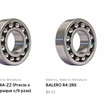
,
eros Miniatura
Baleros
Baleros Miniatura
A-ZZ (Precio x
BALERO R4-2RS
mpaque c/9 pzas)
$
9.52