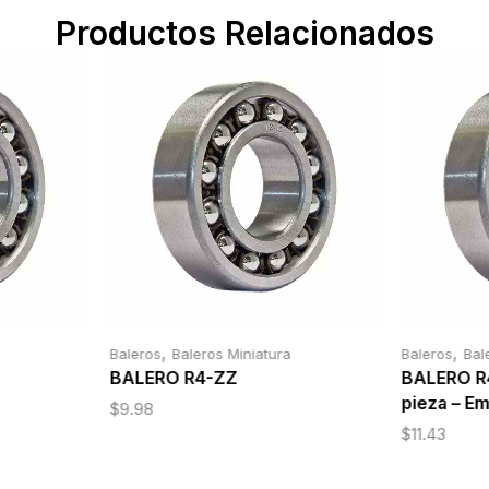
Productos Relacionados
,
,
Baleros
Baleros Miniatura
Baleros
Bal
BALERO R4-ZZ
BALERO R4
pieza – E
$
9.98
$
11.43