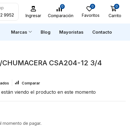
0
0
0
pp
52 9952
Favoritos
Carrito
Comparación
Ingresar
n
Marcas
Blog
Mayoristas
Contacto
/CHUMACERA CSA204-12 3/4
eados
Comparar
están viendo el producto en este momento
al momento de pagar.