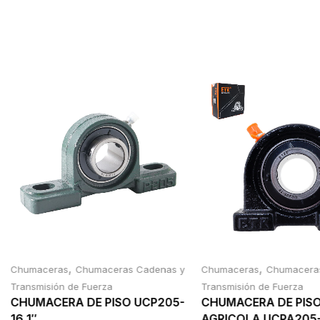
,
,
Chumaceras
Chumaceras Cadenas y
Chumaceras
Chumacera
Transmisión de Fuerza
Transmisión de Fuerza
CHUMACERA DE PISO UCP205-
CHUMACERA DE PIS
16 1″
AGRICOLA UCPA205-