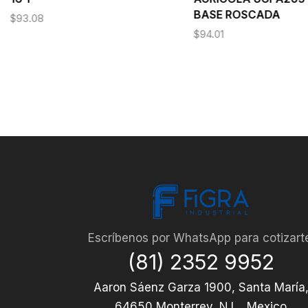
BASE ROSCADA
$
93.08
$
94.01
Escríbenos por WhatsApp para cotizart
(81) 2352 9952
Aaron Sáenz Garza 1900, Santa María
64650 Monterrey, N.L., Mexico