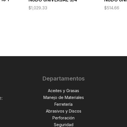
$
1,029.33
$
514.66
Departamentos
Aceites y Grasas
Manejo de Materiales
e:
Ferretería
Abrasivos y Discos
Perforación
,
Seguridad