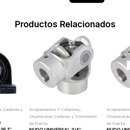
Productos Relacionados
,
s Cadenas y
Acoplamientos Y Collarines
Acoplamiento
Chumaceras Cadenas y Transmisión
Chumaceras 
O
de Fuerza
de Fuerza
16 1″
NUDO UNIVERSAL 3/4″
NUDO UNI