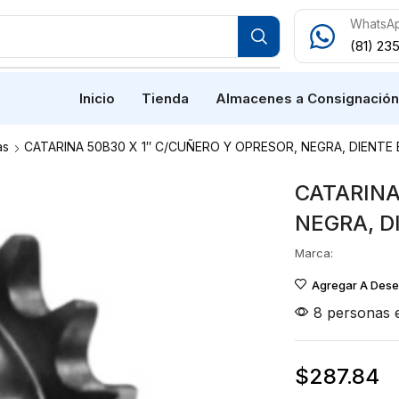
WhatsA
(81) 23
Inicio
Tienda
Almacenes a Consignació
as
CATARINA 50B30 X 1″ C/CUÑERO Y OPRESOR, NEGRA, DIENTE
CATARINA
NEGRA, D
Marca:
Agregar A Des
8 personas e
$
287.84