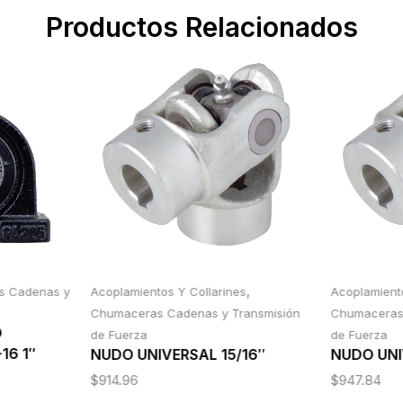
Productos Relacionados
,
s Cadenas y
Acoplamientos Y Collarines
Acoplamiento
Chumaceras Cadenas y Transmisión
Chumaceras 
O
de Fuerza
de Fuerza
16 1″
NUDO UNIVERSAL 15/16″
NUDO UNIV
$
914.96
$
947.84