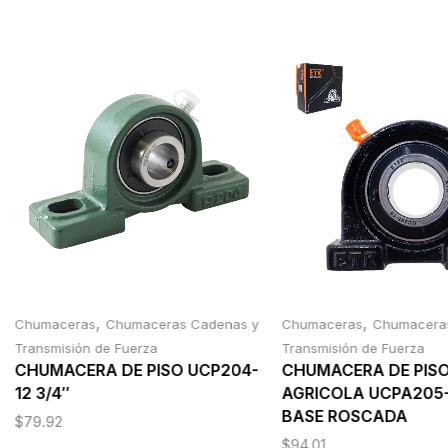
,
,
Chumaceras
Chumaceras Cadenas y
Chumaceras
Chumacera
Transmisión de Fuerza
Transmisión de Fuerza
CHUMACERA DE PISO UCP204-
CHUMACERA DE PIS
12 3/4″
AGRICOLA UCPA205-
BASE ROSCADA
$
79.92
$
94.01