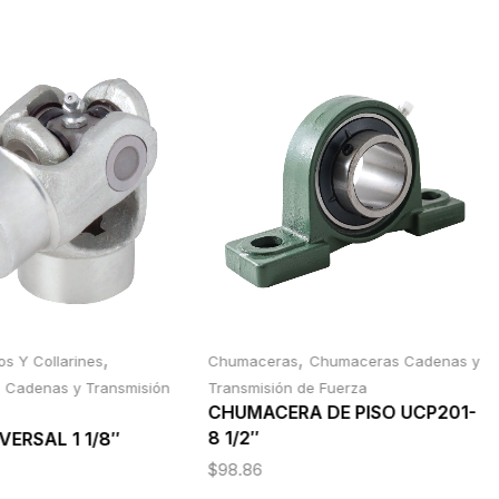
,
,
s Y Collarines
Chumaceras
Chumaceras Cadenas y
Cadenas y Transmisión
Transmisión de Fuerza
CHUMACERA DE PISO UCP201-
8 1/2″
ERSAL 1 1/8″
$
98.86