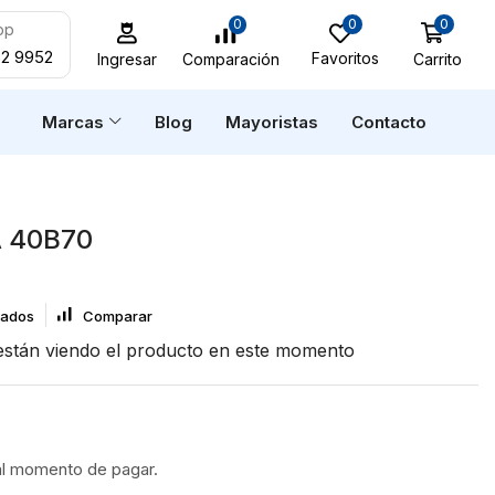
0
0
0
pp
52 9952
Favoritos
Carrito
Comparación
Ingresar
n
Marcas
Blog
Mayoristas
Contacto
 40B70
eados
Comparar
stán viendo el producto en este momento
al momento de pagar.