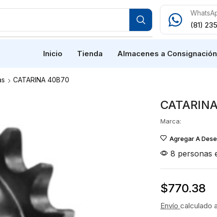
WhatsA
(81) 23
Inicio
Tienda
Almacenes a Consignació
as
CATARINA 40B70
CATARINA
Marca:
Agregar A Des
8 personas e
$
770.38
Envío
calculado 