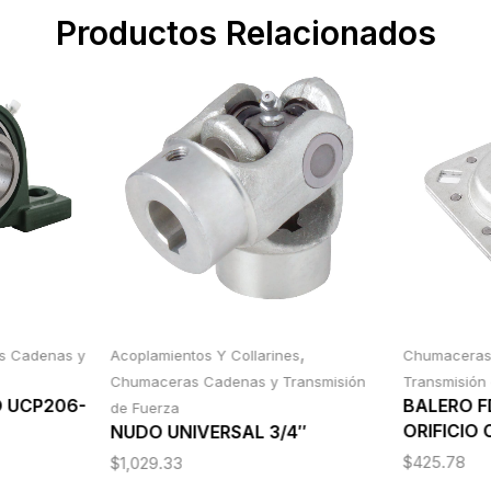
Productos Relacionados
,
s Cadenas y
Acoplamientos Y Collarines
Chumacera
Chumaceras Cadenas y Transmisión
Transmisión
O UCP206-
BALERO 
de Fuerza
ORIFICIO
NUDO UNIVERSAL 3/4″
$
425.78
$
1,029.33