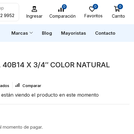
0
0
0
pp
52 9952
Favoritos
Carrito
Comparación
Ingresar
n
Marcas
Blog
Mayoristas
Contacto
 40B14 X 3/4″ COLOR NATURAL
eados
Comparar
están viendo el producto en este momento
al momento de pagar.