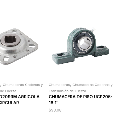
,
,
s
Chumaceras Cadenas y
Chumaceras
Chumaceras Cadenas y
 de Fuerza
Transmisión de Fuerza
FD209RM AGRICOLA
CHUMACERA DE PISO UCP205-
 CIRCULAR
16 1″
$
93.08