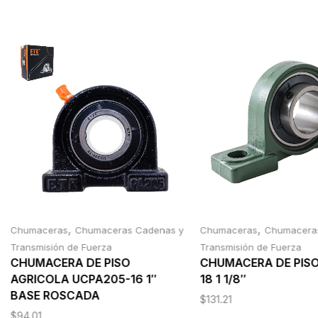
,
,
Chumaceras
Chumaceras Cadenas y
Chumaceras
Chumacera
Transmisión de Fuerza
Transmisión de Fuerza
CHUMACERA DE PISO
CHUMACERA DE PIS
AGRICOLA UCPA205-16 1″
18 1 1/8″
BASE ROSCADA
$
131.21
$
94.01