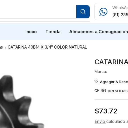
WhatsA
(81) 23
Inicio
Tienda
Almacenes a Consignació
as
CATARINA 40B14 X 3/4″ COLOR NATURAL
CATARINA
Marca:
Agregar A Des
36 personas 
$
73.72
Envío
calculado 