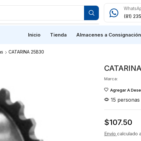
WhatsA
(81) 23
Inicio
Tienda
Almacenes a Consignació
as
CATARINA 25B30
CATARINA
Marca:
Agregar A Des
15 personas 
$
107.50
Envío
calculado 