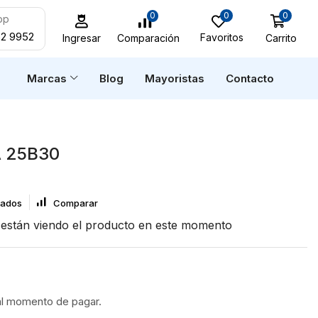
0
0
0
pp
52 9952
Favoritos
Carrito
Comparación
Ingresar
n
Marcas
Blog
Mayoristas
Contacto
 25B30
eados
Comparar
están viendo el producto en este momento
al momento de pagar.