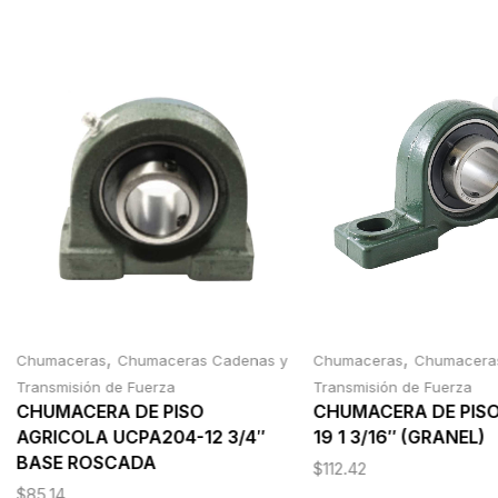
,
,
Chumaceras
Chumaceras Cadenas y
Chumaceras
Chumacera
Transmisión de Fuerza
Transmisión de Fuerza
CHUMACERA DE PISO
CHUMACERA DE PIS
AGRICOLA UCPA204-12 3/4″
19 1 3/16″ (GRANEL)
BASE ROSCADA
$
112.42
$
85.14