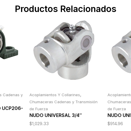
Productos Relacionados
,
s Cadenas y
Acoplamientos Y Collarines
Acoplamiento
Chumaceras Cadenas y Transmisión
Chumaceras 
O UCP206-
de Fuerza
de Fuerza
NUDO UNIVERSAL 3/4″
NUDO UNI
$
1,029.33
$
914.96