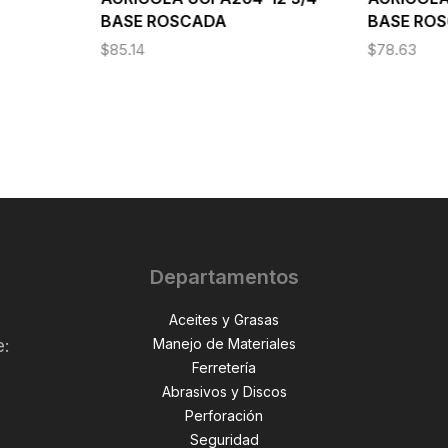
BASE ROSCADA
BASE ROS
$
85.14
$
78.63
Departamentos
Aceites y Grasas
Manejo de Materiales
e:
Ferretería
Abrasivos y Discos
Perforación
,
Seguridad