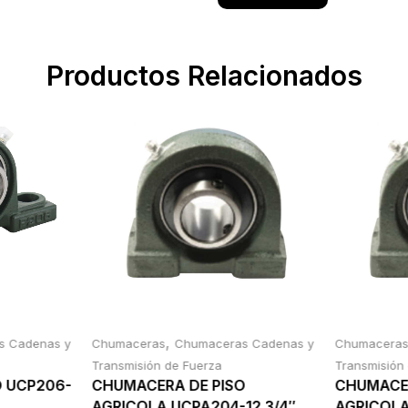
Productos Relacionados
,
s Cadenas y
Chumaceras
Chumaceras Cadenas y
Chumacera
Transmisión de Fuerza
Transmisión
O UCP206-
CHUMACERA DE PISO
CHUMACER
AGRICOLA UCPA204-12 3/4″
AGRICOLA