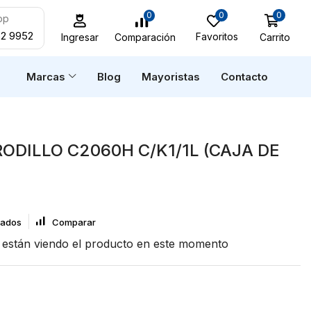
0
0
0
pp
52 9952
Favoritos
Carrito
Comparación
Ingresar
n
Marcas
Blog
Mayoristas
Contacto
ODILLO C2060H C/K1/1L (CAJA DE
eados
Comparar
están viendo el producto en este momento