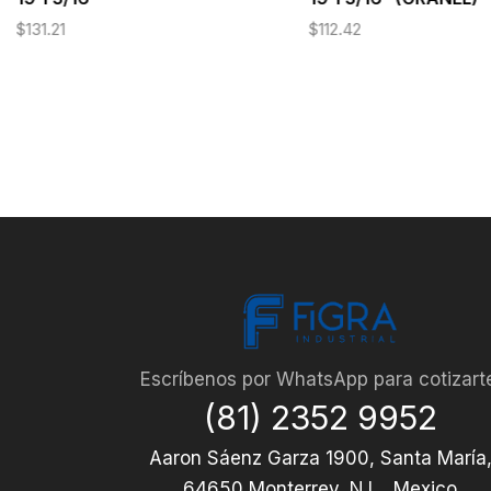
$
131.21
$
112.42
Escríbenos por WhatsApp para cotizart
(81) 2352 9952
Aaron Sáenz Garza 1900, Santa María
64650 Monterrey, N.L., Mexico