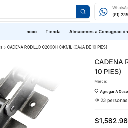
WhatsA
(81) 23
Inicio
Tienda
Almacenes a Consignació
s
CADENA RODILLO C2060H C/K1/1L (CAJA DE 10 PIES)
CADENA R
10 PIES)
Marca:
Agregar A Des
23 personas 
$
1,582.98