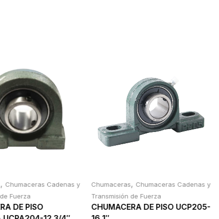
,
,
s
Chumaceras Cadenas y
Chumaceras
Chumaceras Cadenas y
 de Fuerza
Transmisión de Fuerza
A DE PISO
CHUMACERA DE PISO UCP205-
 UCPA204-12 3/4″
16 1″