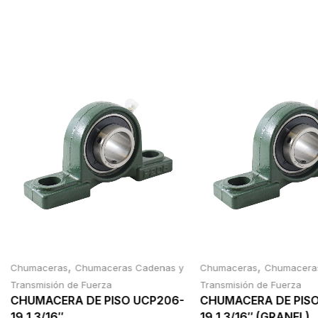
,
,
Chumaceras
Chumaceras Cadenas y
Chumaceras
Chumacera
Transmisión de Fuerza
Transmisión de Fuerza
CHUMACERA DE PISO UCP206-
CHUMACERA DE PIS
19 1 3/16″
19 1 3/16″ (GRANEL)