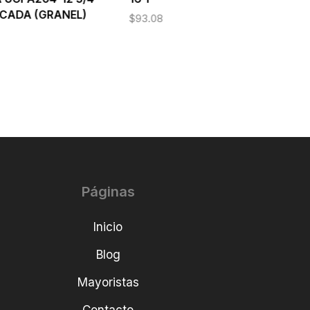
CADA (GRANEL)
$
93.08
Páginas
Inicio
Blog
Mayoristas
Contacto