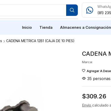
WhatsA
(81) 23
Inicio
Tienda
Almacenes a Consignació
s
CADENA METRICA 12B1 (CAJA DE 10 PIES)
CADENA M
Marca:
Agregar A Des
35 personas 
$
309.26
Envío
calculado 