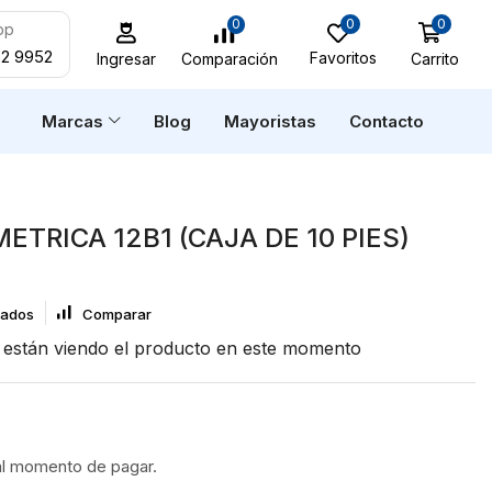
0
0
0
pp
52 9952
Favoritos
Carrito
Comparación
Ingresar
n
Marcas
Blog
Mayoristas
Contacto
ETRICA 12B1 (CAJA DE 10 PIES)
eados
Comparar
están viendo el producto en este momento
al momento de pagar.