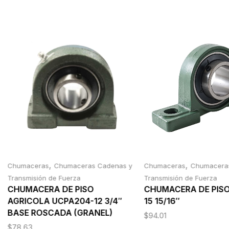
,
,
Chumaceras
Chumaceras Cadenas y
Chumaceras
Chumacera
Transmisión de Fuerza
Transmisión de Fuerza
CHUMACERA DE PISO
CHUMACERA DE PISO
AGRICOLA UCPA204-12 3/4″
15 15/16″
BASE ROSCADA (GRANEL)
$
94.01
$
78.63