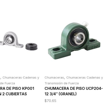
,
,
s
Chumaceras Cadenas y
Chumaceras
Chumaceras Cadenas y
 de Fuerza
Transmisión de Fuerza
A DE PISO KP001
CHUMACERA DE PISO UCP204-
 2 CUBIERTAS
12 3/4″ (GRANEL)
$
70.65