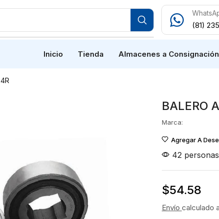
WhatsA
(81) 23
Inicio
Tienda
Almacenes a Consignació
84R
BALERO 
Marca:
Agregar A Des
42 personas 
$
54.58
Envío
calculado 