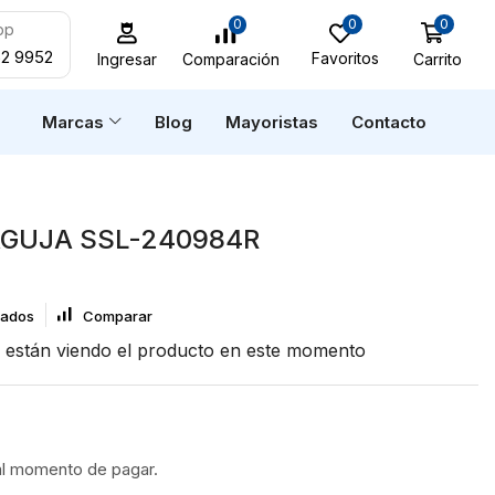
0
0
0
pp
52 9952
Favoritos
Carrito
Comparación
Ingresar
n
Marcas
Blog
Mayoristas
Contacto
AGUJA SSL-240984R
eados
Comparar
están viendo el producto en este momento
al momento de pagar.