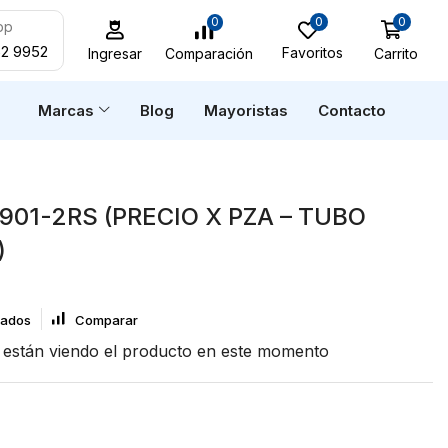
0
0
0
pp
52 9952
Favoritos
Carrito
Comparación
Ingresar
n
Marcas
Blog
Mayoristas
Contacto
901-2RS (PRECIO X PZA – TUBO
)
eados
Comparar
están viendo el producto en este momento