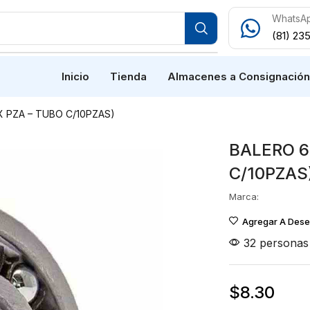
WhatsA
(81) 23
Inicio
Tienda
Almacenes a Consignació
X PZA – TUBO C/10PZAS)
BALERO 6
C/10PZAS
Marca:
Agregar A Des
32 personas 
$
8.30