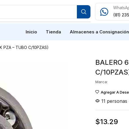
WhatsA
(81) 23
Inicio
Tienda
Almacenes a Consignació
X PZA – TUBO C/10PZAS)
BALERO 6
C/10PZAS
Marca:
Agregar A Des
11 personas 
$
13.29