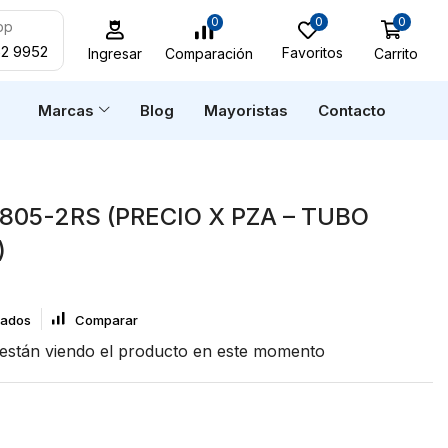
0
0
0
pp
52 9952
Favoritos
Carrito
Comparación
Ingresar
n
Marcas
Blog
Mayoristas
Contacto
805-2RS (PRECIO X PZA – TUBO
)
eados
Comparar
están viendo el producto en este momento