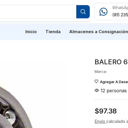
WhatsA
(81) 23
Inicio
Tienda
Almacenes a Consignació
BALERO 6
Marca:
Agregar A Des
12 personas 
$
97.38
Envío
calculado 