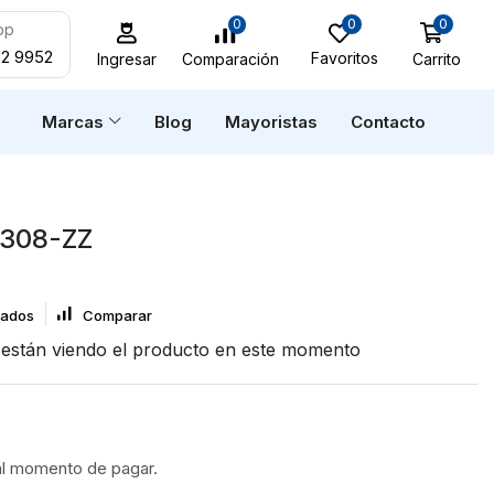
0
0
0
pp
52 9952
Favoritos
Carrito
Comparación
Ingresar
n
Marcas
Blog
Mayoristas
Contacto
308-ZZ
eados
Comparar
están viendo el producto en este momento
al momento de pagar.