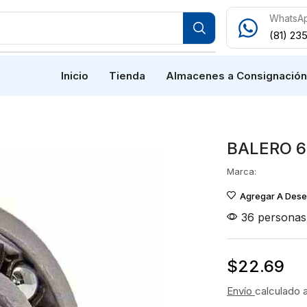
WhatsA
(81) 23
Inicio
Tienda
Almacenes a Consignació
BALERO 6
Marca:
Agregar A Des
36 personas 
$
22.69
Envío
calculado 