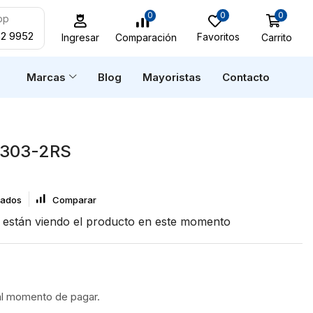
0
0
0
pp
52 9952
Favoritos
Carrito
Comparación
Ingresar
n
Marcas
Blog
Mayoristas
Contacto
303-2RS
eados
Comparar
están viendo el producto en este momento
al momento de pagar.