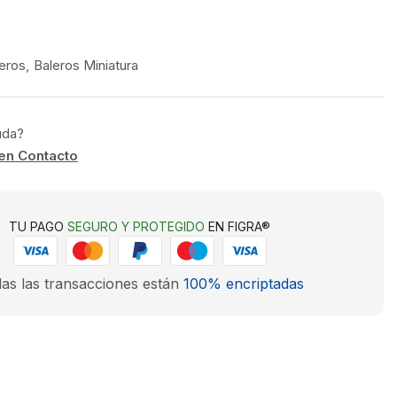
eros
,
Baleros Miniatura
uda?
en Contacto
TU PAGO
SEGURO Y PROTEGIDO
EN FIGRA®
as las transacciones están
100% encriptadas