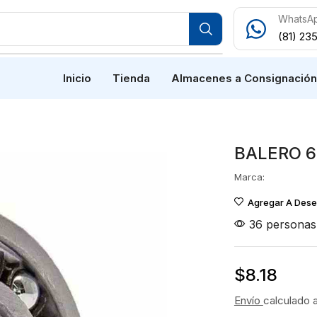
WhatsA
(81) 23
Inicio
Tienda
Almacenes a Consignació
BALERO 6
Marca:
Agregar A Des
36 personas 
$
8.18
Envío
calculado 