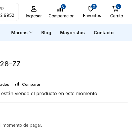
0
0
0
pp
52 9952
Favoritos
Carrito
Comparación
Ingresar
n
Marcas
Blog
Mayoristas
Contacto
28-ZZ
eados
Comparar
están viendo el producto en este momento
al momento de pagar.