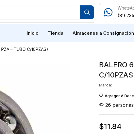
WhatsA
(81) 23
Inicio
Tienda
Almacenes a Consignació
 PZA – TUBO C/10PZAS)
BALERO 6
C/10PZAS
Marca:
Agregar A Des
26 personas 
$
11.84