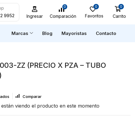
0
0
0
pp
52 9952
Favoritos
Carrito
Comparación
Ingresar
n
Marcas
Blog
Mayoristas
Contacto
003-ZZ (PRECIO X PZA – TUBO
)
eados
Comparar
están viendo el producto en este momento