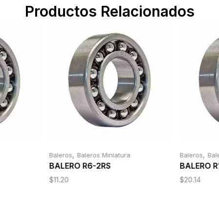
Productos Relacionados
,
,
Baleros
Baleros Miniatura
Baleros
Bal
BALERO R6-2RS
BALERO R
$
11.20
$
20.14