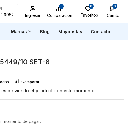
0
0
0
pp
52 9952
Favoritos
Carrito
Comparación
Ingresar
n
Marcas
Blog
Mayoristas
Contacto
5449/10 SET-8
eados
Comparar
están viendo el producto en este momento
al momento de pagar.