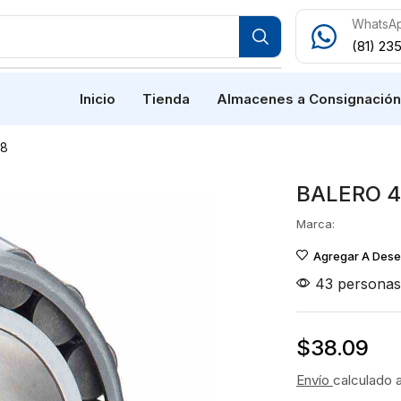
WhatsA
(81) 23
Inicio
Tienda
Almacenes a Consignació
-8
BALERO 4
Marca:
Agregar A Des
43 personas 
$
38.09
Envío
calculado 