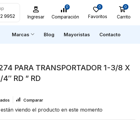
0
0
0
pp
52 9952
Favoritos
Carrito
Comparación
Ingresar
n
Marcas
Blog
Mayoristas
Contacto
274 PARA TRANSPORTADOR 1-3/8 X
1/4″ RD ” RD
eados
Comparar
están viendo el producto en este momento