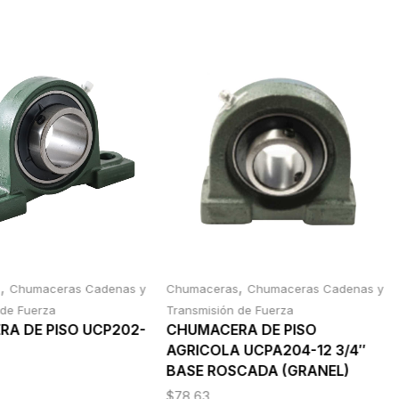
,
,
s
Chumaceras Cadenas y
Chumaceras
Chumaceras Cadenas y
 de Fuerza
Transmisión de Fuerza
A DE PISO UCP202-
CHUMACERA DE PISO
AGRICOLA UCPA204-12 3/4″
BASE ROSCADA (GRANEL)
$
78.63