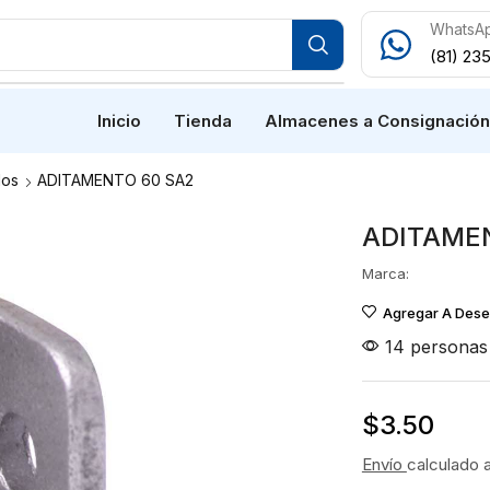
WhatsA
(81) 23
Inicio
Tienda
Almacenes a Consignació
os
ADITAMENTO 60 SA2
ADITAME
Marca:
Agregar A Des
14 personas 
$
3.50
Envío
calculado 