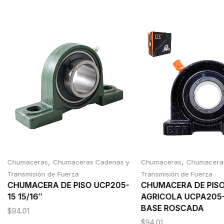
,
,
Chumaceras
Chumaceras Cadenas y
Chumaceras
Chumacera
Transmisión de Fuerza
Transmisión de Fuerza
CHUMACERA DE PISO UCP205-
CHUMACERA DE PIS
15 15/16″
AGRICOLA UCPA205-
BASE ROSCADA
$
94.01
$
94.01