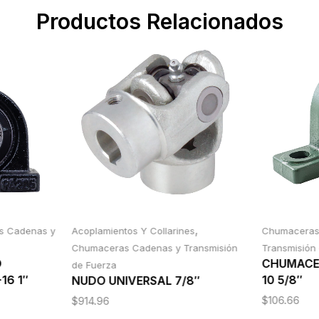
Productos Relacionados
,
s Cadenas y
Acoplamientos Y Collarines
Chumacera
Chumaceras Cadenas y Transmisión
Transmisión
O
CHUMACER
de Fuerza
16 1″
10 5/8″
NUDO UNIVERSAL 7/8″
$
106.66
$
914.96