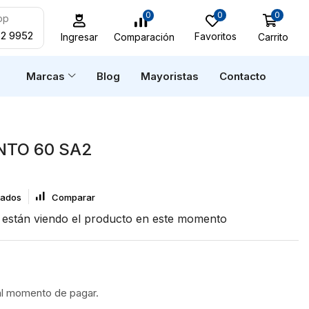
0
0
0
pp
52 9952
Favoritos
Carrito
Comparación
Ingresar
n
Marcas
Blog
Mayoristas
Contacto
NTO 60 SA2
eados
Comparar
están viendo el producto en este momento
al momento de pagar.