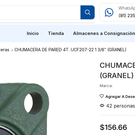
WhatsA
(81) 23
Inicio
Tienda
Almacenes a Consignació
eras
CHUMACERA DE PARED 4T. UCF207-22 1 3/8″ (GRANEL)
CHUMACER
(GRANEL)
Marca:
Agregar A Des
42 personas 
$
156.66