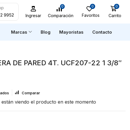
0
0
0
pp
52 9952
Favoritos
Carrito
Comparación
Ingresar
n
Marcas
Blog
Mayoristas
Contacto
A DE PARED 4T. UCF207-22 1 3/8″
eados
Comparar
están viendo el producto en este momento