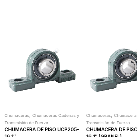
,
,
Chumaceras
Chumaceras Cadenas y
Chumaceras
Chumacera
Transmisión de Fuerza
Transmisión de Fuerza
CHUMACERA DE PISO UCP205-
CHUMACERA DE PISO
16 1″
16 1″ (GRANEL)