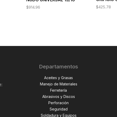
$
425.78
$
914.96
Departamentos
Aceites y Grasas
Manejo de Materiales
e:
Ferretería
Abrasivos y Discos
Perforación
,
Seguridad
Soldadura y Equipos