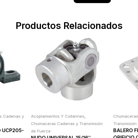
Productos Relacionados
,
s Cadenas y
Acoplamientos Y Collarines
Chumacera
Chumaceras Cadenas y Transmisión
Transmisión
 UCP205-
BALERO 
de Fuerza
ORIFICIO
NUDO UNIVERSAL 15/16″