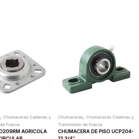
,
,
s
Chumaceras Cadenas y
Chumaceras
Chumaceras Cadenas y
 de Fuerza
Transmisión de Fuerza
FD209RM AGRICOLA
CHUMACERA DE PISO UCP204-
 CIRCULAR
12 3/4″