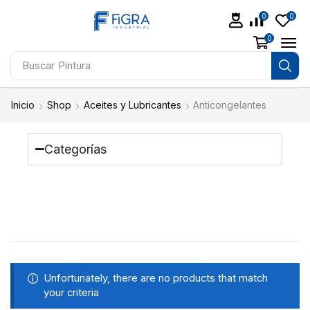
0
0
0
Buscar
Taladros
Inicio
Shop
Aceites y Lubricantes
Anticongelantes
Categorías
Unfortunately, there are no products that match
your criteria