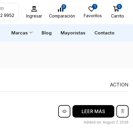
0
1
0
pp
52 9952
Favoritos
Carrito
Comparación
Ingresar
n
Marcas
Blog
Mayoristas
Contacto
ACTION
LEER MÁS
Added on: August 7, 2026