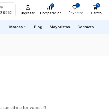
0
0
0
pp
52 9952
Favoritos
Carrito
Comparación
Ingresar
n
Marcas
Blog
Mayoristas
Contacto
d something for yourself!